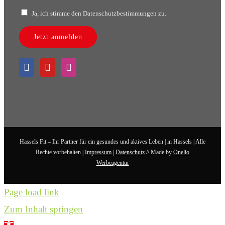
Ja, ich stimme den Datenschutzbestimmungen zu.
Jetzt anmelden
Hassels Fit – Ihr Partner für ein gesundes und aktives Leben | in Hassels | Alle
Rechte vorbehalten |
Impressum
|
Datenschutz
// Made by
Onelio
Werbeagentur
Page load link
Zum Inhalt springen