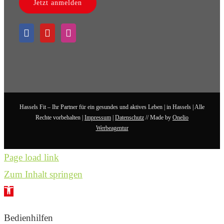
Jetzt anmelden
Hassels Fit – Ihr Partner für ein gesundes und aktives Leben | in Hassels | Alle
Rechte vorbehalten |
Impressum
|
Datenschutz
// Made by
Onelio
Werbeagentur
Page load link
Zum Inhalt springen
Werkzeugleiste
öffnen
Bedienhilfen