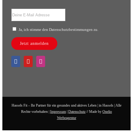
Ja, ich stimme den Datenschutzbestimmungen zu.
Jetzt anmelden
Hassels Fit – Ihr Partner für ein gesundes und aktives Leben | in Hassels | Alle
Rechte vorbehalten |
Impressum
|
Datenschutz
// Made by
Onelio
Werbeagentur