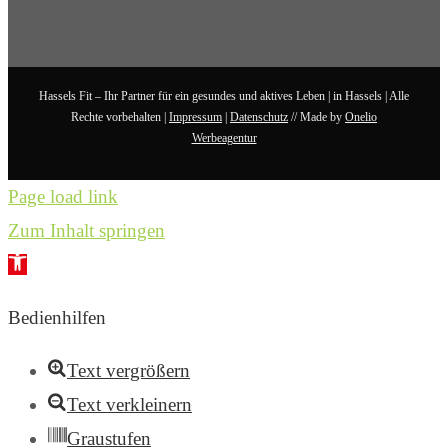
Hassels Fit – Ihr Partner für ein gesundes und aktives Leben | in Hassels | Alle
Rechte vorbehalten |
Impressum
|
Datenschutz
// Made by
Onelio
Werbeagentur
Page load link
Zum Inhalt springen
Werkzeugleiste
öffnen
Bedienhilfen
Text vergrößern
Text verkleinern
Graustufen