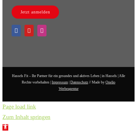
Jetzt anmelden
Hassels Fit – Ihr Partner für ein gesundes und aktives Leben | in Hassels | Alle
Rechte vorbehalten |
Impressum
|
Datenschutz
// Made by
Onelio
Werbeagentur
Page load link
Zum Inhalt springen
Werkzeugleiste