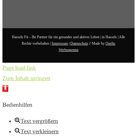
Hassels Fit – Ihr Partner für ein gesundes und aktives Leben | in Hassels | Alle
Rechte vorbehalten |
Impressum
|
Datenschutz
// Made by
Onelio
Werbeagentur
Page load link
Zum Inhalt springen
Werkzeugleiste
öffnen
Bedienhilfen
Text vergrößern
Text verkleinern