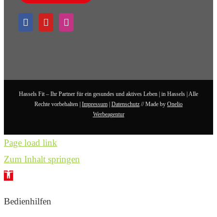
Hassels Fit – Ihr Partner für ein gesundes und aktives Leben | in Hassels | Alle
Rechte vorbehalten |
Impressum
|
Datenschutz
// Made by
Onelio
Werbeagentur
Page load link
Zum Inhalt springen
Werkzeugleiste
öffnen
Bedienhilfen