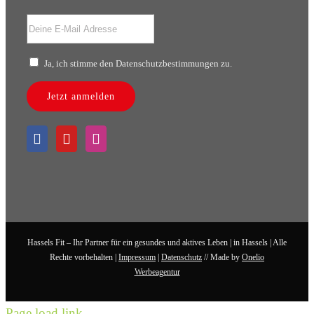
Ja, ich stimme den Datenschutzbestimmungen zu.
Jetzt anmelden
Hassels Fit – Ihr Partner für ein gesundes und aktives Leben | in Hassels | Alle
Rechte vorbehalten |
Impressum
|
Datenschutz
// Made by
Onelio
Werbeagentur
Page load link